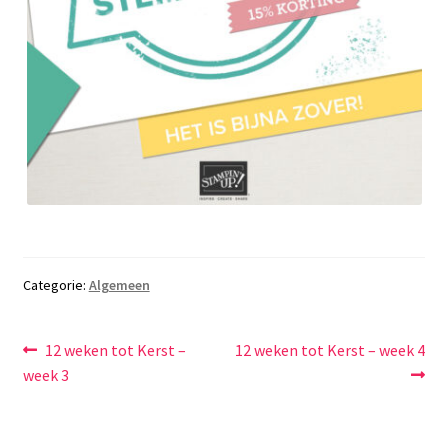
Categorie:
Algemeen
Bericht
Vorig
Volgend
12 weken tot Kerst –
12 weken tot Kerst – week 4
bericht:
bericht:
week 3
navigatie