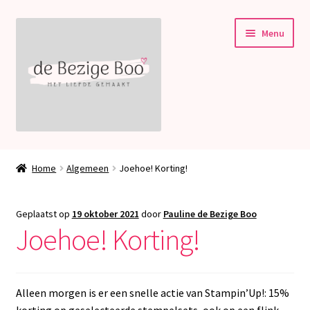
Ga
Ga
Menu
door
naar
naar
de
navigatie
inhoud
Subme
Stampin’ Up!
uitvou
Home
Algemeen
Joehoe! Korting!
Subme
Welkom bij deBezigeBoo!
uitvou
Geplaatst op
19 oktober 2021
door
Pauline de Bezige Boo
Blog
Joehoe! Korting!
Contact
Alleen morgen is er een snelle actie van Stampin’Up!: 15%
korting op geselecteerde stempelsets, ook op een flink