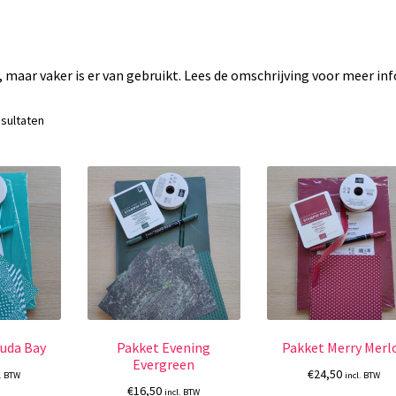
, maar vaker is er van gebruikt. Lees de omschrijving voor meer inf
esultaten
uda Bay
Pakket Evening
Pakket Merry Merl
Evergreen
€
24,50
l. BTW
incl. BTW
€
16,50
incl. BTW