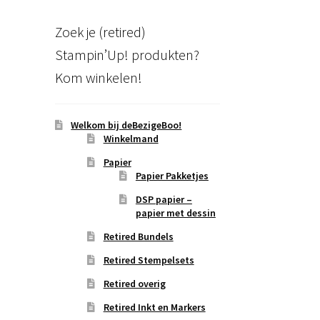
Zoek je (retired)
Stampin’Up! produkten?
Kom winkelen!
Welkom bij deBezigeBoo!
Winkelmand
Papier
Papier Pakketjes
DSP papier –
papier met dessin
Retired Bundels
Retired Stempelsets
Retired overig
Retired Inkt en Markers