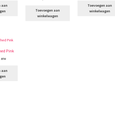
n aan
Toevoegen aan
Toevoegen aan
agen
winkelwagen
winkelwagen
hed Pink
l. BTW
n aan
agen