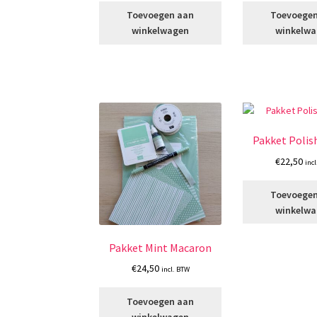
Toevoegen aan
Toevoege
winkelwagen
winkelw
Pakket Polis
€
22,50
inc
Toevoege
winkelw
Pakket Mint Macaron
€
24,50
incl. BTW
Toevoegen aan
winkelwagen