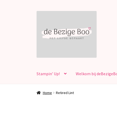
Ga
Ga
door
naar
naar
de
navigatie
inhoud
Stampin’ Up!
Welkom bij deBezigeB
Home
Retired Lint