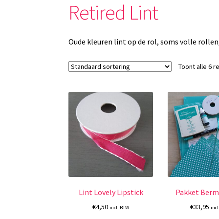
Retired Lint
Oude kleuren lint op de rol, soms volle rollen
Toont alle 6 r
Lint Lovely Lipstick
Pakket Berm
€
4,50
€
33,95
incl. BTW
inc