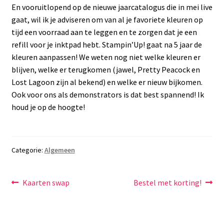
En vooruitlopend op de nieuwe jaarcatalogus die in mei live
gaat, wil ik je adviseren om van al je favoriete kleuren op
tijd een voorraad aan te leggen en te zorgen dat je een
refill voor je inktpad hebt. Stampin’Up! gaat na 5 jaar de
kleuren aanpassen! We weten nog niet welke kleuren er
blijven, welke er terugkomen (jawel, Pretty Peacock en
Lost Lagoon zijn al bekend) en welke er nieuw bijkomen.
Ook voor ons als demonstrators is dat best spannend! Ik
houd je op de hoogte!
Categorie:
Algemeen
Bericht
Vorig
Volgend
Kaarten swap
Bestel met korting!
bericht:
bericht:
navigatie