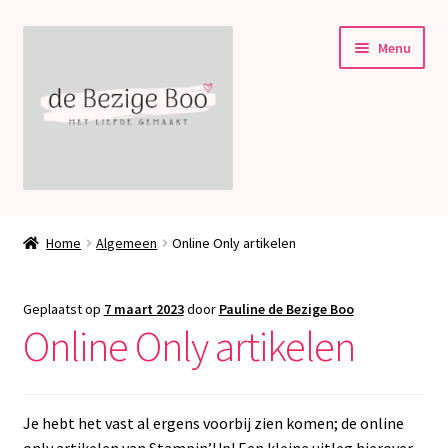
Ga
Ga
Menu
door
naar
naar
de
navigatie
inhoud
Subme
Stampin’ Up!
uitvou
Home
Algemeen
Online Only artikelen
Subme
Welkom bij deBezigeBoo!
uitvou
Geplaatst op
7 maart 2023
door
Pauline de Bezige Boo
Blog
Online Only artikelen
Contact
Je hebt het vast al ergens voorbij zien komen; de online
only artikelen van Stampin’Up! Een kleine uitleg hierover