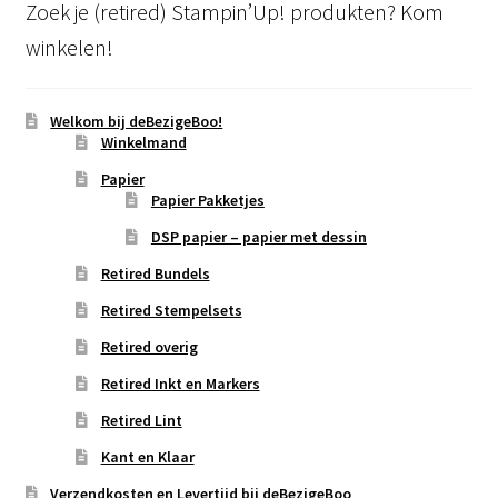
Zoek je (retired) Stampin’Up! produkten? Kom
winkelen!
Welkom bij deBezigeBoo!
Winkelmand
Papier
Papier Pakketjes
DSP papier – papier met dessin
Retired Bundels
Retired Stempelsets
Retired overig
Retired Inkt en Markers
Retired Lint
Kant en Klaar
Verzendkosten en Levertijd bij deBezigeBoo