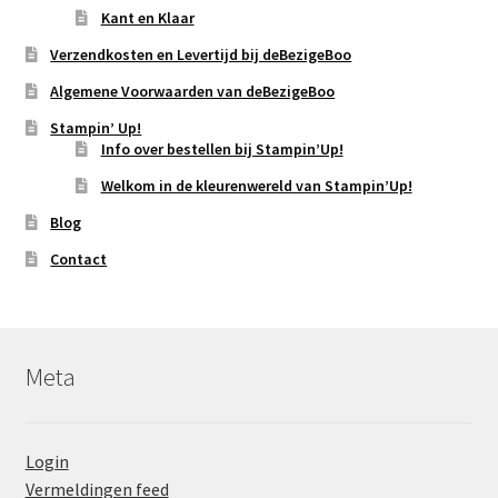
Kant en Klaar
Verzendkosten en Levertijd bij deBezigeBoo
Algemene Voorwaarden van deBezigeBoo
Stampin’ Up!
Info over bestellen bij Stampin’Up!
Welkom in de kleurenwereld van Stampin’Up!
Blog
Contact
Meta
Login
Vermeldingen feed