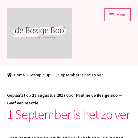
Ga
Ga
Menu
door
naar
naar
de
navigatie
inhoud
Subme
Stampin’ Up!
uitvou
Home
Stampin'Up
1 September is het zo ver
Subme
Welkom bij deBezigeBoo!
uitvou
Geplaatst op
29 augustus 2017
door
Pauline de Bezige Boo
—
Blog
Geef een reactie
1 September is het zo ver
Contact
.. dan komt de najaarsgids online! Ik heb er al uit mogen