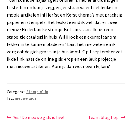
bestellen en kan je zeggen; er staan weer heel leuke en
mooie artikelen in! Herfst en Kerst thema’s met prachtig
papier en stempels. Het leukste vind ik wel, dat er twee
nieuwe Nederlandse stempelsets in staan. Ik heb een
stapeltje catalogi in huis. Wil jij ook een exemplaar om
lekker in te kunnen bladeren? Laat het me weten en ik
zorg dat de gids gratis in je bus komt. Op 1 september zet
ik de link naar de online gids erop en een leuk projectje
met nieuwe artikelen. Kom je dan weer even kijken?
Categorie:
Stampin'Up
Tag:
nieuwe gids
Bericht
Vorig
Volgend
Yes! De nieuwe gids is live!
Team blog hop
bericht:
bericht:
navigatie