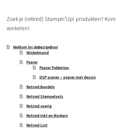
Zoek je (retired) Stampin’Up! produkten? Kom
winkelen!
Welkom bij deBezigeBoo!
Winkelmand
Papier
Papier Pakketjes
DSP papier – papier met dessin
Retired Bundels
Retired Stempelsets
Retired overig
Retired Inkt en Markers
Retired Lint