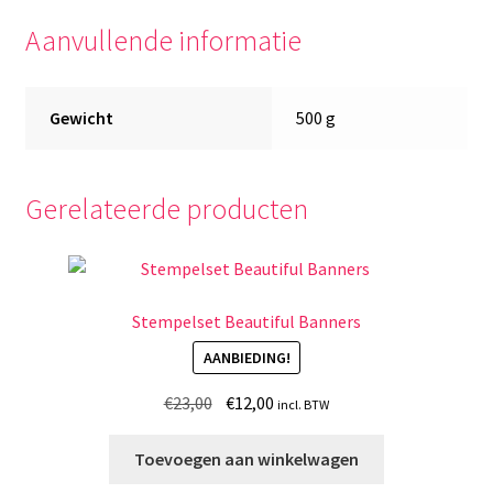
Aanvullende informatie
Gewicht
500 g
Gerelateerde producten
Stempelset Beautiful Banners
AANBIEDING!
Oorspronkelijke
Huidige
€
23,00
€
12,00
incl. BTW
prijs
prijs
was:
is:
Toevoegen aan winkelwagen
€23,00.
€12,00.