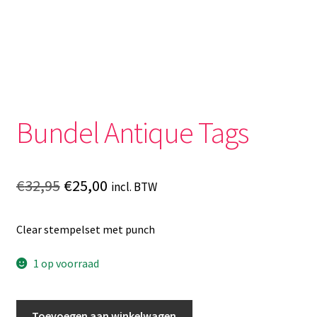
Bundel Antique Tags
Oorspronkelijke
Huidige
€
32,95
€
25,00
incl. BTW
prijs
prijs
Clear stempelset met punch
was:
is:
€32,95.
€25,00.
1 op voorraad
Bundel
Toevoegen aan winkelwagen