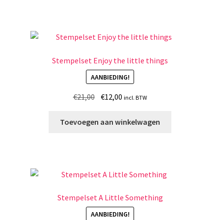
Stempelset Enjoy the little things
AANBIEDING!
Oorspronkelijke
Huidige
€
21,00
€
12,00
incl. BTW
prijs
prijs
was:
is:
Toevoegen aan winkelwagen
€21,00.
€12,00.
Stempelset A Little Something
AANBIEDING!