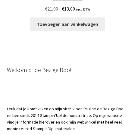
Oorspronkelijke
Huidige
€
21,00
€
13,00
incl. BTW
prijs
prijs
was:
is:
Toevoegen aan winkelwagen
€21,00.
€13,00.
Welkom bij de Bezige Boo!
Leuk dat je komt kijken op mijn site! Ik ben Pauline de Bezige Boo
en ben sinds 2014 Stampin’Up! demonstratrice. Op mijn website
vind je informatie hierover en ook mijn webwinkel met heel veel
mooie retired Stampin’Up! materialen.