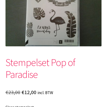
Stempelset Pop of
Paradise
Oorspronkelijke
Huidige
€
23,00
€
12,00
incl. BTW
prijs
prijs
Clear stempelset