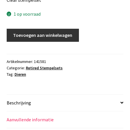
was:
is:
€23,00.
€12,00.
1 op voorraad
Stempelset
Toevoegen aan winkelwagen
Pop
of
Paradise
aantal
Artikelnummer:
141581
Categorie:
Retired Stempelsets
Tag:
Dieren
Beschrijving
Aanvullende informatie