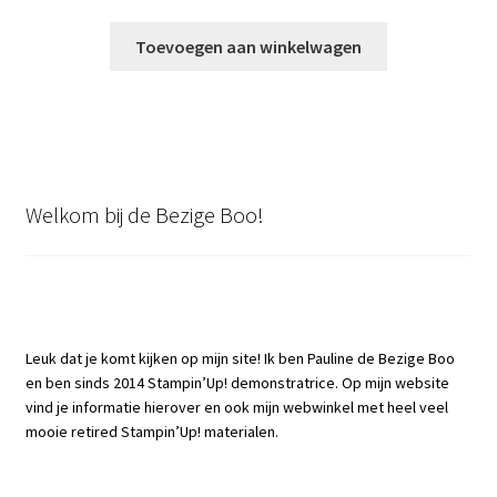
prijs
prijs
was:
is:
Toevoegen aan winkelwagen
€21,00.
€10,00.
Welkom bij de Bezige Boo!
Leuk dat je komt kijken op mijn site! Ik ben Pauline de Bezige Boo
en ben sinds 2014 Stampin’Up! demonstratrice. Op mijn website
vind je informatie hierover en ook mijn webwinkel met heel veel
mooie retired Stampin’Up! materialen.