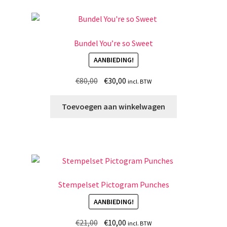
Bundel You’re so Sweet
AANBIEDING!
Oorspronkelijke
Huidige
€
80,00
€
30,00
incl. BTW
prijs
prijs
was:
is:
Toevoegen aan winkelwagen
€80,00.
€30,00.
Stempelset Pictogram Punches
AANBIEDING!
Oorspronkelijke
Huidige
€
21,00
€
10,00
incl. BTW