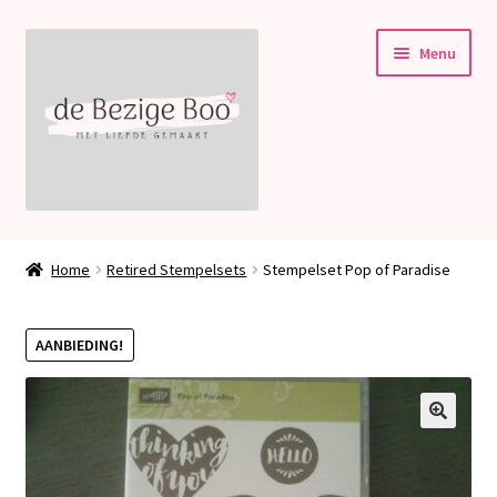
Ga
Ga
Menu
door
naar
naar
de
navigatie
inhoud
Subme
Stampin’ Up!
uitvou
Home
Retired Stempelsets
Stempelset Pop of Paradise
Subme
Welkom bij deBezigeBoo!
uitvou
AANBIEDING!
Blog
Contact
🔍