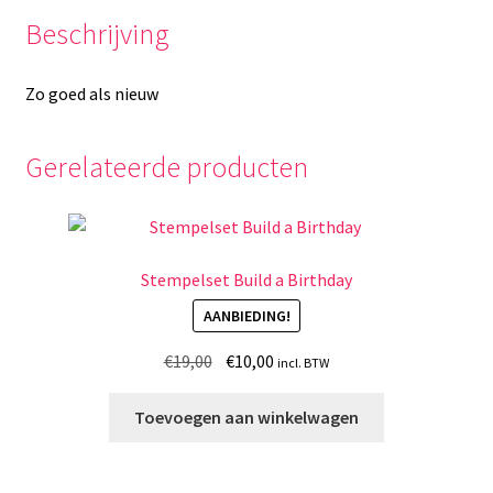
Beschrijving
Zo goed als nieuw
Gerelateerde producten
Stempelset Build a Birthday
AANBIEDING!
Oorspronkelijke
Huidige
€
19,00
€
10,00
incl. BTW
prijs
prijs
was:
is:
Toevoegen aan winkelwagen
€19,00.
€10,00.