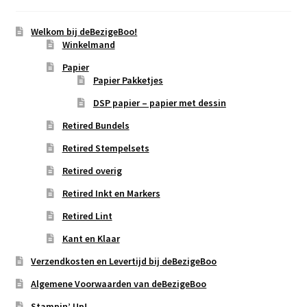
Welkom bij deBezigeBoo!
Winkelmand
Papier
Papier Pakketjes
DSP papier – papier met dessin
Retired Bundels
Retired Stempelsets
Retired overig
Retired Inkt en Markers
Retired Lint
Kant en Klaar
Verzendkosten en Levertijd bij deBezigeBoo
Algemene Voorwaarden van deBezigeBoo
Stampin’ Up!