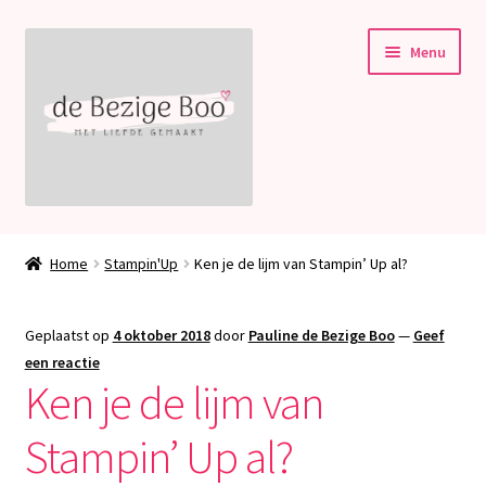
Ga
Ga
Menu
door
naar
naar
de
navigatie
inhoud
Subme
Stampin’ Up!
uitvou
Home
Stampin'Up
Ken je de lijm van Stampin’ Up al?
Subme
Welkom bij deBezigeBoo!
uitvou
Geplaatst op
4 oktober 2018
door
Pauline de Bezige Boo
—
Geef
Blog
een reactie
Ken je de lijm van
Contact
Stampin’ Up al?