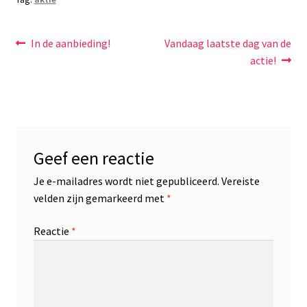
Bericht
Vorig
Volgend
In de aanbieding!
Vandaag laatste dag van de
bericht:
bericht:
actie!
navigatie
Geef een reactie
Je e-mailadres wordt niet gepubliceerd.
Vereiste
velden zijn gemarkeerd met
*
Reactie
*