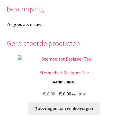
Beschrijving
Zo goed als nieuw
Gerelateerde producten
Stempelset Designer Tee
AANBIEDING!
Oorspronkelijke
Huidige
€
18,00
€
10,00
incl. BTW
prijs
prijs
was:
is:
Toevoegen aan winkelwagen
€18,00.
€10,00.