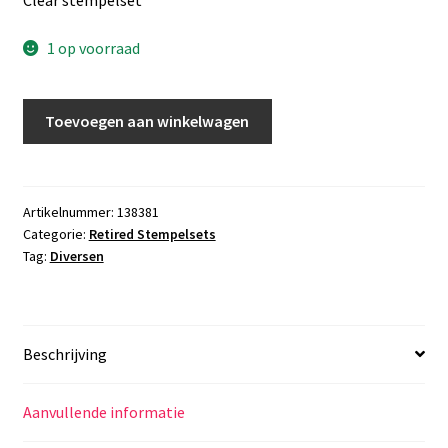
was:
is:
€24,00.
€12,00.
1 op voorraad
Stempelset
Toevoegen aan winkelwagen
Happy
Happenings
aantal
Artikelnummer:
138381
Categorie:
Retired Stempelsets
Tag:
Diversen
Beschrijving
Aanvullende informatie