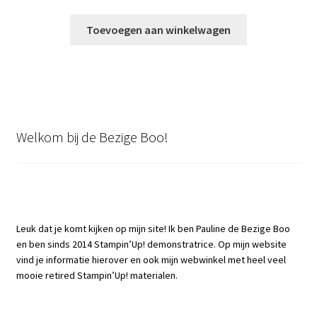
prijs
prijs
was:
is:
Toevoegen aan winkelwagen
€30,95.
€12,00.
Welkom bij de Bezige Boo!
Leuk dat je komt kijken op mijn site! Ik ben Pauline de Bezige Boo
en ben sinds 2014 Stampin’Up! demonstratrice. Op mijn website
vind je informatie hierover en ook mijn webwinkel met heel veel
mooie retired Stampin’Up! materialen.