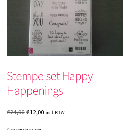
Stempelset Happy
Happenings
Oorspronkelijke
Huidige
€
24,00
€
12,00
incl. BTW
prijs
prijs
Clear stempelset