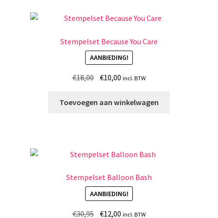
Stempelset Because You Care
AANBIEDING!
Oorspronkelijke
Huidige
€
18,00
€
10,00
incl. BTW
prijs
prijs
was:
is:
Toevoegen aan winkelwagen
€18,00.
€10,00.
Stempelset Balloon Bash
AANBIEDING!
Oorspronkelijke
Huidige
€
30,95
€
12,00
incl. BTW