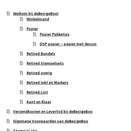
Welkom bij deBezigeBoo!
Winkelmand
Papier
Papier Pakketjes
DSP papier – papier met dessin
Retired Bundels
Retired Stempelsets
Retired overig
Retired Inkt en Markers
Retired Lint
Kant en Klaar
Verzendkosten en Levertijd bij deBezigeBoo
Algemene Voorwaarden van deBezigeBoo
Stampin’ Up!