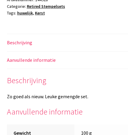
Categorie:
Retired Stempelsets
aantal
Tags:
huwelijk
,
Kerst
Beschrijving
Aanvullende informatie
Beschrijving
Zo goed als nieuw. Leuke gemengde set.
Aanvullende informatie
Gewicht
100 g