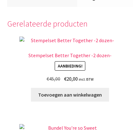
Gerelateerde producten
Stempelset Better Together -2 dozen-
AANBIEDING!
Oorspronkelijke
Huidige
€
45,00
€
20,00
incl. BTW
prijs
prijs
was:
is:
Toevoegen aan winkelwagen
€45,00.
€20,00.