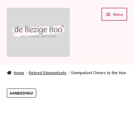
Ga
Ga
Menu
door
naar
naar
de
navigatie
inhoud
Subme
Stampin’ Up!
uitvou
Home
Retired Stempelsets
Stempelset Cheers to the Year
Subme
Welkom bij deBezigeBoo!
uitvou
AANBIEDING!
Blog
Contact