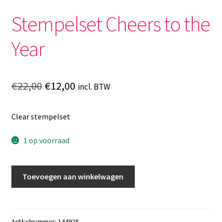
Stempelset Cheers to the
Year
Oorspronkelijke
Huidige
€
22,00
€
12,00
incl. BTW
prijs
prijs
Clear stempelset
was:
is:
€22,00.
€12,00.
1 op voorraad
Stempelset
Toevoegen aan winkelwagen
Cheers
to
the
Year
Artikelnummer:
144928