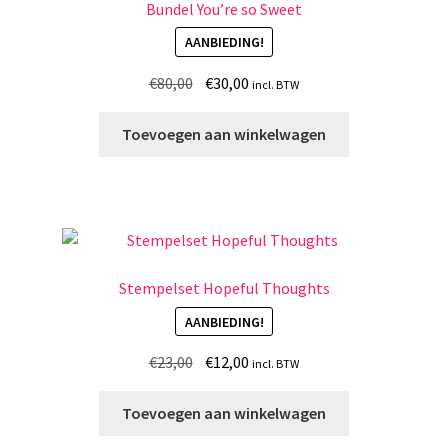
Bundel You’re so Sweet
AANBIEDING!
Oorspronkelijke
Huidige
€
80,00
€
30,00
incl. BTW
prijs
prijs
was:
is:
Toevoegen aan winkelwagen
€80,00.
€30,00.
Stempelset Hopeful Thoughts
AANBIEDING!
Oorspronkelijke
Huidige
€
23,00
€
12,00
incl. BTW
prijs
prijs
was:
is:
Toevoegen aan winkelwagen
€23,00.
€12,00.