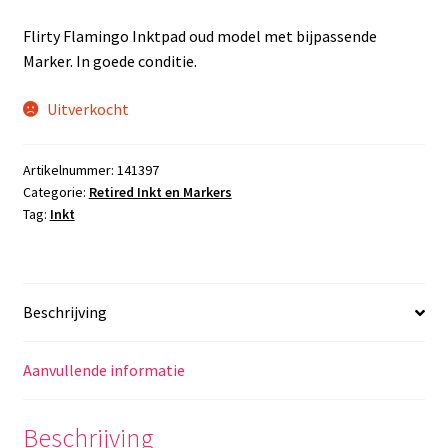
prijs
prijs
Flirty Flamingo Inktpad oud model met bijpassende
was:
is:
Marker. In goede conditie.
€12,75.
€7,50.
Uitverkocht
Artikelnummer:
141397
Categorie:
Retired Inkt en Markers
Tag:
Inkt
Beschrijving
Aanvullende informatie
Beschrijving