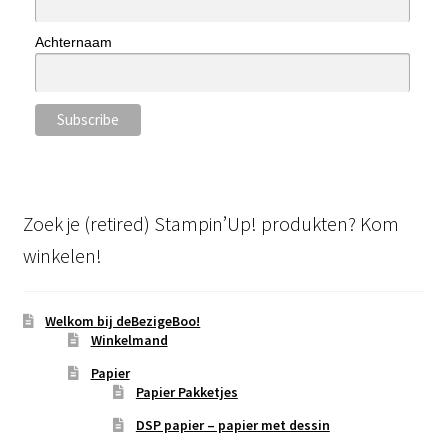
Achternaam
Zoek je (retired) Stampin’Up! produkten? Kom
winkelen!
Welkom bij deBezigeBoo!
Winkelmand
Papier
Papier Pakketjes
DSP papier – papier met dessin