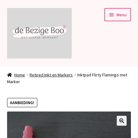
Ga
Ga
Menu
door
naar
naar
de
navigatie
inhoud
Subme
Stampin’ Up!
uitvou
Home
Retired Inkt en Markers
Inktpad Flirty Flamingo met
Subme
Marker
Welkom bij deBezigeBoo!
uitvou
Blog
AANBIEDING!
Contact
🔍