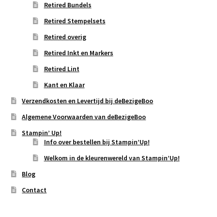
Retired Bundels
Retired Stempelsets
Retired overig
Retired Inkt en Markers
Retired Lint
Kant en Klaar
Verzendkosten en Levertijd bij deBezigeBoo
Algemene Voorwaarden van deBezigeBoo
Stampin’ Up!
Info over bestellen bij Stampin’Up!
Welkom in de kleurenwereld van Stampin’Up!
Blog
Contact