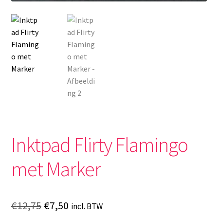
Inktpad Flirty Flamingo
met Marker
Oorspronkelijke
Huidige
€
12,75
€
7,50
incl. BTW