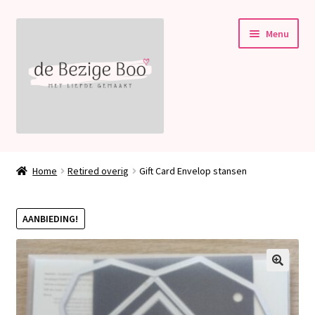
Ga
Ga
Menu
door
naar
naar
de
navigatie
inhoud
Subme
Stampin’ Up!
uitvou
Home
Retired overig
Gift Card Envelop stansen
Subme
Welkom bij deBezigeBoo!
uitvou
AANBIEDING!
Blog
Contact
🔍