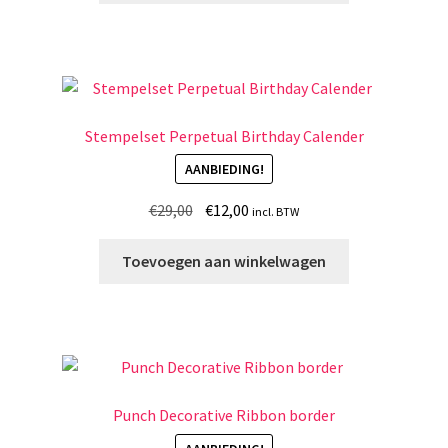
€33,00.
€15,00.
Stempelset Perpetual Birthday Calender
AANBIEDING!
Oorspronkelijke
Huidige
€
29,00
€
12,00
incl. BTW
prijs
prijs
was:
is:
Toevoegen aan winkelwagen
€29,00.
€12,00.
Punch Decorative Ribbon border