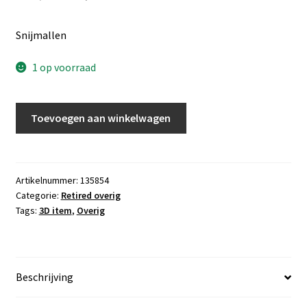
prijs
prijs
Snijmallen
was:
is:
€40,00.
€20,00.
1 op voorraad
Gift
Toevoegen aan winkelwagen
Card
Envelop
stansen
aantal
Artikelnummer:
135854
Categorie:
Retired overig
Tags:
3D item
,
Overig
Beschrijving