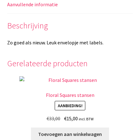
Aanvullende informatie
Beschrijving
Zo goed als nieuw. Leuk envelopje met labels.
Gerelateerde producten
Floral Squares stansen
AANBIEDING!
Oorspronkelijke
Huidige
€
33,00
€
15,00
incl. BTW
prijs
prijs
was:
is:
Toevoegen aan winkelwagen