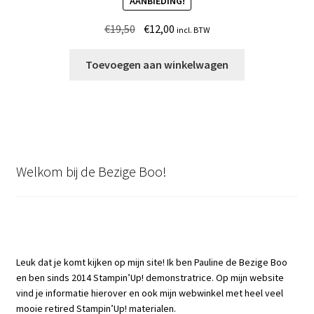
AANBIEDING!
Oorspronkelijke
Huidige
€
19,50
€
12,00
incl. BTW
prijs
prijs
was:
is:
Toevoegen aan winkelwagen
€19,50.
€12,00.
Welkom bij de Bezige Boo!
Leuk dat je komt kijken op mijn site! Ik ben Pauline de Bezige Boo
en ben sinds 2014 Stampin’Up! demonstratrice. Op mijn website
vind je informatie hierover en ook mijn webwinkel met heel veel
mooie retired Stampin’Up! materialen.