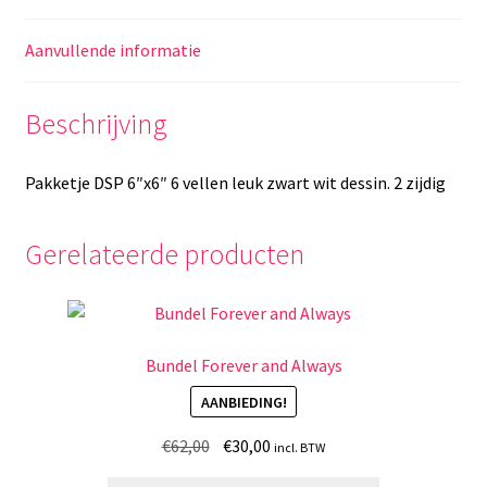
Aanvullende informatie
Beschrijving
Pakketje DSP 6″x6″ 6 vellen leuk zwart wit dessin. 2 zijdig
Gerelateerde producten
Bundel Forever and Always
AANBIEDING!
Oorspronkelijke
Huidige
€
62,00
€
30,00
incl. BTW
prijs
prijs