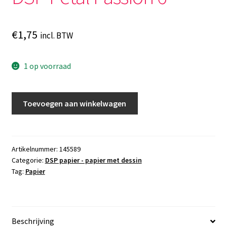
€
1,75
incl. BTW
1 op voorraad
DSP
Toevoegen aan winkelwagen
Petal
Passion
6"
aantal
Artikelnummer:
145589
Categorie:
DSP papier - papier met dessin
Tag:
Papier
Beschrijving