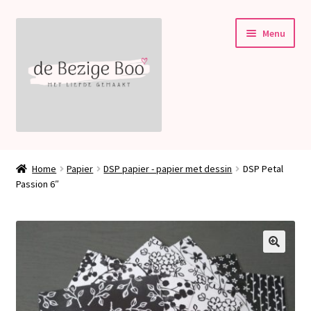
Ga
Ga
Menu
door
naar
naar
de
navigatie
inhoud
Subme
Stampin’ Up!
uitvou
Home
Papier
DSP papier - papier met dessin
DSP Petal
Subme
Passion 6″
Welkom bij deBezigeBoo!
uitvou
Blog
Contact
🔍