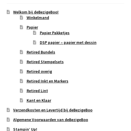
Welkom bij deBezigeBoo!
Winkelmand
Papier
Papier Pakketjes
DSP papier – papier met dessin
Retired Bundels
Retired Stempelsets
Retired overig
Retired Inkt en Markers
Retired Lint
Kant en Klaar
Verzendkosten en Levertijd bij deBezigeBoo
Algemene Voorwaarden van deBezigeBoo
Stampin’ Up!