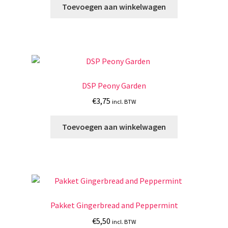
was:
is:
Toevoegen aan winkelwagen
€62,00.
€30,00.
DSP Peony Garden
€
3,75
incl. BTW
Toevoegen aan winkelwagen
Pakket Gingerbread and Peppermint
€
5,50
incl. BTW