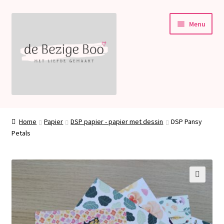
Ga
Ga
Menu
door
naar
naar
de
navigatie
inhoud
Subme
Stampin’ Up!
uitvou
Home
Papier
DSP papier - papier met dessin
DSP Pansy
Subme
Petals
Welkom bij deBezigeBoo!
uitvou
Blog
Contact
🔍