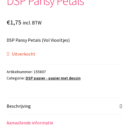
DSP Pansy Petals
€
1,75
incl. BTW
DSP Pansy Petals (Vol Viooltjes)
Uitverkocht
Artikelnummer:
155807
Categorie:
DSP papier - papier met dessin
Beschrijving
Aanvullende informatie