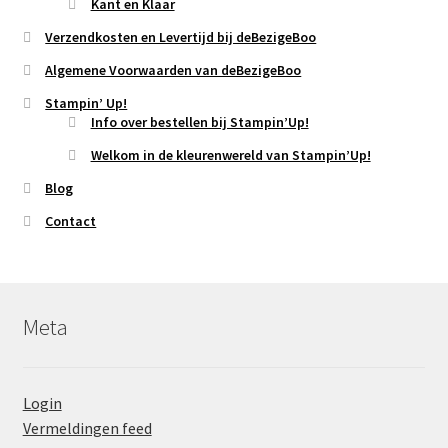
Kant en Klaar
Verzendkosten en Levertijd bij deBezigeBoo
Algemene Voorwaarden van deBezigeBoo
Stampin’ Up!
Info over bestellen bij Stampin’Up!
Welkom in de kleurenwereld van Stampin’Up!
Blog
Contact
Meta
Login
Vermeldingen feed