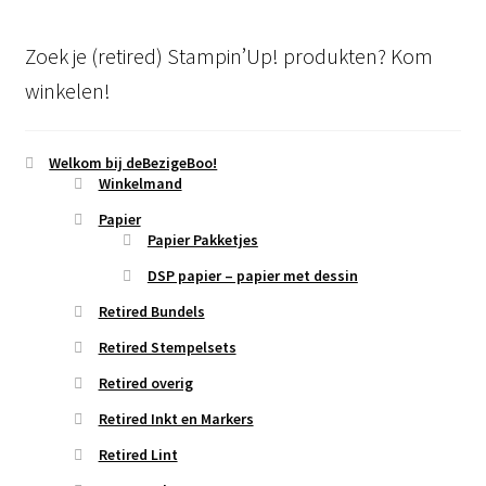
Zoek je (retired) Stampin’Up! produkten? Kom
winkelen!
Welkom bij deBezigeBoo!
Winkelmand
Papier
Papier Pakketjes
DSP papier – papier met dessin
Retired Bundels
Retired Stempelsets
Retired overig
Retired Inkt en Markers
Retired Lint