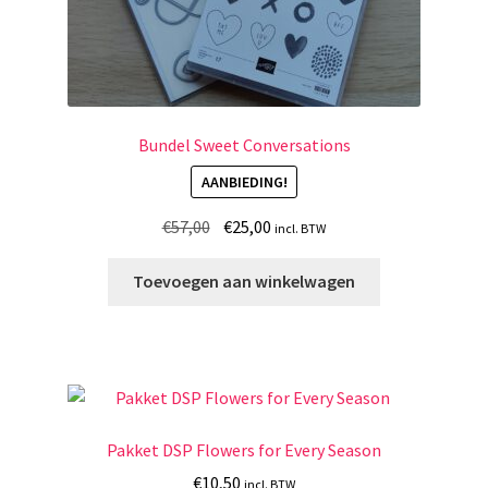
Bundel Sweet Conversations
AANBIEDING!
Oorspronkelijke
Huidige
€
57,00
€
25,00
incl. BTW
prijs
prijs
was:
is:
Toevoegen aan winkelwagen
€57,00.
€25,00.
Pakket DSP Flowers for Every Season
€
10,50
incl. BTW