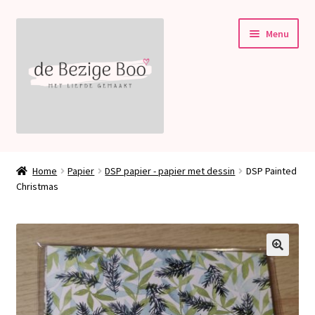
Ga
Ga
Menu
door
naar
naar
de
navigatie
inhoud
Subme
Stampin’ Up!
uitvou
Home
Papier
DSP papier - papier met dessin
DSP Painted
Subme
Christmas
Welkom bij deBezigeBoo!
uitvou
Blog
Contact
🔍