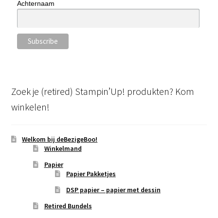
Achternaam
Zoek je (retired) Stampin’Up! produkten? Kom
winkelen!
Welkom bij deBezigeBoo!
Winkelmand
Papier
Papier Pakketjes
DSP papier – papier met dessin
Retired Bundels