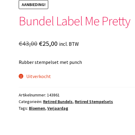
AANBIEDING!
Bundel Label Me Pretty
Oorspronkelijke
Huidige
€
43,00
€
25,00
incl. BTW
prijs
prijs
Rubber stempelset met punch
was:
is:
€43,00.
€25,00.
Uitverkocht
Artikelnummer:
143861
Categorieën:
Retired Bundels
,
Retired Stempelsets
Tags:
Bloemen
,
Verjaardag