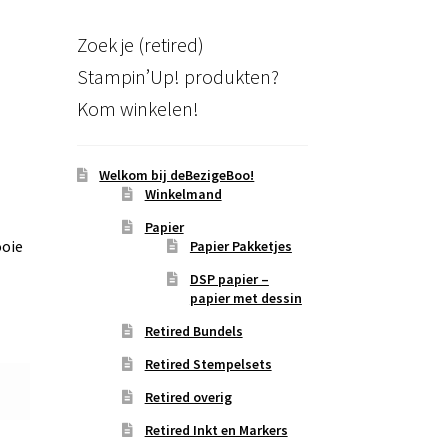
Zoek je (retired)
Stampin’Up! produkten?
Kom winkelen!
Welkom bij deBezigeBoo!
Winkelmand
Papier
ooie
Papier Pakketjes
DSP papier –
papier met dessin
Retired Bundels
Retired Stempelsets
Retired overig
Retired Inkt en Markers