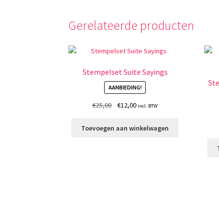
Gerelateerde producten
Stempelset Suite Sayings
Ste
AANBIEDING!
Oorspronkelijke
Huidige
€
25,00
€
12,00
incl. BTW
prijs
prijs
was:
is:
Toevoegen aan winkelwagen
€25,00.
€12,00.