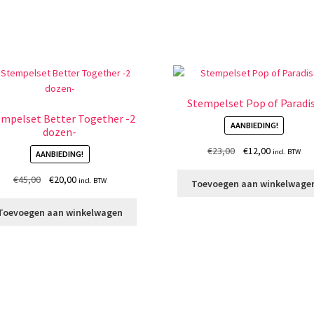
Stempelset Pop of Paradi
mpelset Better Together -2
AANBIEDING!
dozen-
Oorspronkelijke
Huidige
€
23,00
€
12,00
incl. BTW
AANBIEDING!
prijs
prijs
Oorspronkelijke
Huidige
€
45,00
€
20,00
was:
is:
incl. BTW
Toevoegen aan winkelwage
prijs
prijs
€23,00.
€12,00.
was:
is:
Toevoegen aan winkelwagen
€45,00.
€20,00.