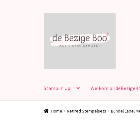
Ga
Ga
door
naar
naar
de
navigatie
inhoud
Stampin’ Up!
Welkom bij deBezigeB
Home
Retired Stempelsets
Bundel Label M