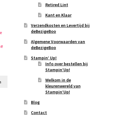
Retired Lint
Kant en Klaar
Verzendkosten en Levertijd bij
deBezigeBoo
Algemene Voorwaarden van
se
deBezigeBoo
Stampin’ Up!
Info over bestellen bij
Stampin’Up!
Welkom in de
n
kleurenwereld van
Stampin’Up!
Blog
Contact