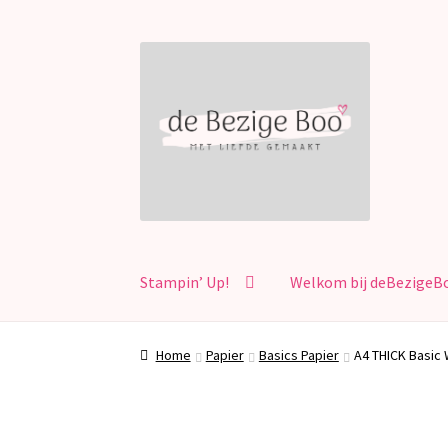
Ga
Ga
door
naar
naar
de
navigatie
inhoud
Stampin’ Up!
Welkom bij deBezigeB
Home
Papier
Basics Papier
A4 THICK Basic 