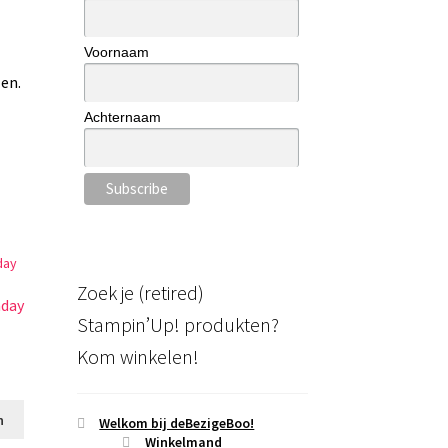
Voornaam
en.
Achternaam
Zoek je (retired)
hday
Stampin’Up! produkten?
Kom winkelen!
n
Welkom bij deBezigeBoo!
Winkelmand