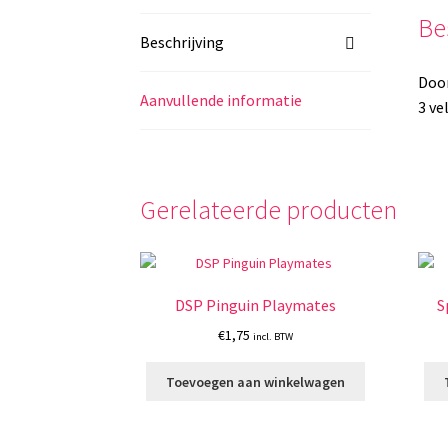
Be
Beschrijving
Door
Aanvullende informatie
3 ve
Gerelateerde producten
DSP Pinguin Playmates
S
€
1,75
incl. BTW
Toevoegen aan winkelwagen