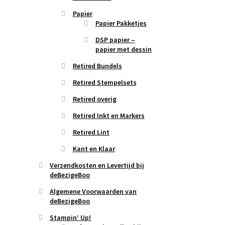
Papier
Papier Pakketjes
DSP papier –
papier met dessin
Retired Bundels
Retired Stempelsets
Retired overig
Retired Inkt en Markers
Retired Lint
Kant en Klaar
Verzendkosten en Levertijd bij
deBezigeBoo
Algemene Voorwaarden van
deBezigeBoo
Stampin’ Up!