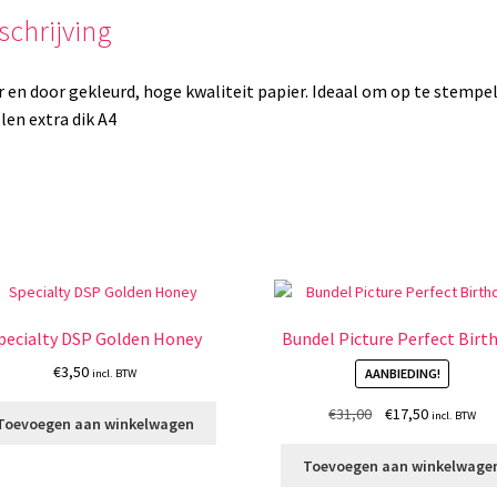
schrijving
 en door gekleurd, hoge kwaliteit papier. Ideaal om op te stempel
llen extra dik A4
pecialty DSP Golden Honey
Bundel Picture Perfect Birt
€
3,50
AANBIEDING!
incl. BTW
Oorspronkelijke
Huidige
€
31,00
€
17,50
incl. BTW
Toevoegen aan winkelwagen
prijs
prijs
was:
is:
Toevoegen aan winkelwage
€31,00.
€17,50.