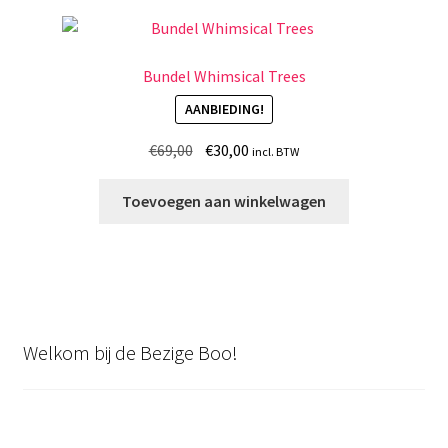
Bundel Whimsical Trees
AANBIEDING!
Oorspronkelijke
Huidige
€
69,00
€
30,00
incl. BTW
prijs
prijs
was:
is:
Toevoegen aan winkelwagen
€69,00.
€30,00.
Welkom bij de Bezige Boo!