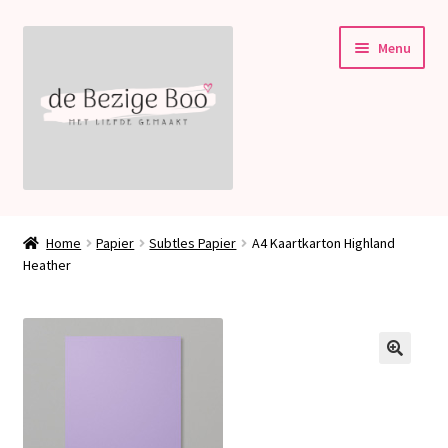
Ga
Ga
Menu
door
naar
naar
de
navigatie
inhoud
Subme
Stampin’ Up!
uitvou
Home
Papier
Subtles Papier
A4 Kaartkarton Highland
Subme
Heather
Welkom bij deBezigeBoo!
uitvou
Blog
Contact
🔍