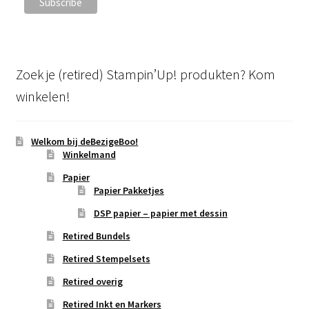
Zoek je (retired) Stampin’Up! produkten? Kom
winkelen!
Welkom bij deBezigeBoo!
Winkelmand
Papier
Papier Pakketjes
DSP papier – papier met dessin
Retired Bundels
Retired Stempelsets
Retired overig
Retired Inkt en Markers