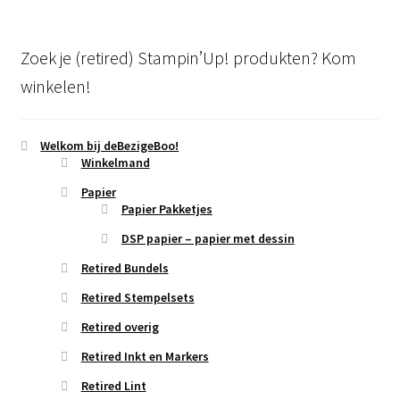
Zoek je (retired) Stampin’Up! produkten? Kom
winkelen!
Welkom bij deBezigeBoo!
Winkelmand
Papier
Papier Pakketjes
DSP papier – papier met dessin
Retired Bundels
Retired Stempelsets
Retired overig
Retired Inkt en Markers
Retired Lint