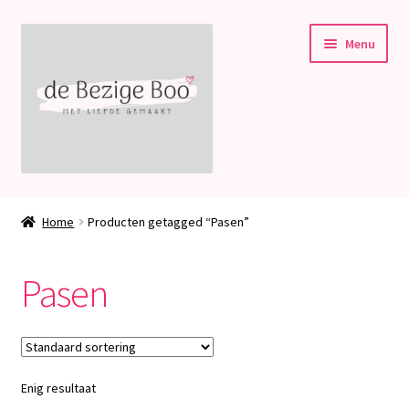
Ga
Ga
Menu
door
naar
naar
de
navigatie
inhoud
Subme
Stampin’ Up!
uitvou
Home
Producten getagged “Pasen”
Subme
Welkom bij deBezigeBoo!
uitvou
Pasen
Blog
Contact
Enig resultaat