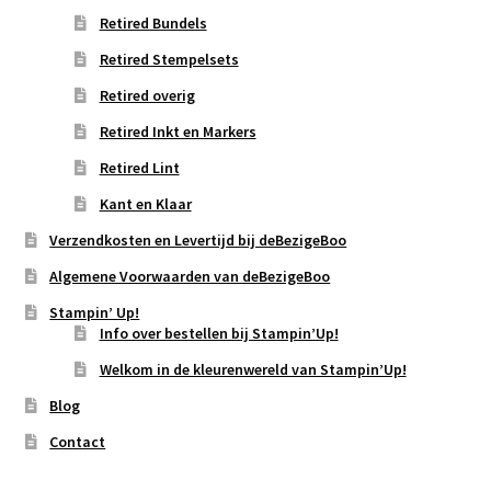
Retired Bundels
Retired Stempelsets
Retired overig
Retired Inkt en Markers
Retired Lint
Kant en Klaar
Verzendkosten en Levertijd bij deBezigeBoo
Algemene Voorwaarden van deBezigeBoo
Stampin’ Up!
Info over bestellen bij Stampin’Up!
Welkom in de kleurenwereld van Stampin’Up!
Blog
Contact