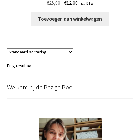
Oorspronkelijke
Huidige
€
25,00
€
12,00
incl. BTW
prijs
prijs
was:
is:
Toevoegen aan winkelwagen
€25,00.
€12,00.
Enig resultaat
Welkom bij de Bezige Boo!