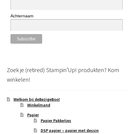
Achternaam
Zoek je (retired) Stampin’Up! produkten? Kom
winkelen!
Welkom bij deBezigeBoo!
Winkelmand
Papier
Papier Pakketjes
DSP papier – papier met dessin