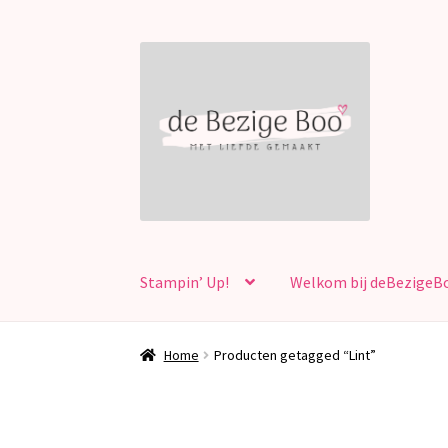
Ga
Ga
door
naar
naar
de
navigatie
inhoud
Stampin’ Up!
Welkom bij deBezigeB
Home
Producten getagged “Lint”