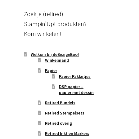
Zoek je (retired)
Stampin’Up! produkten?
Kom winkelen!
Welkom bij deBezigeBoo!
Winkelmand
Papier
Papier Pakketjes
DSP papier –
papier met dessin
Retired Bundels
Retired Stempelsets
Retired overig
Retired Inkt en Markers