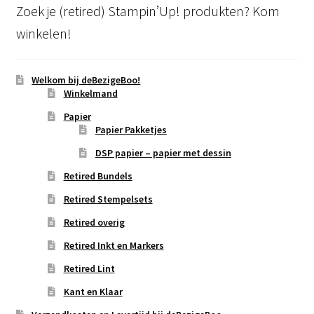
Zoek je (retired) Stampin’Up! produkten? Kom
winkelen!
Welkom bij deBezigeBoo!
Winkelmand
Papier
Papier Pakketjes
DSP papier – papier met dessin
Retired Bundels
Retired Stempelsets
Retired overig
Retired Inkt en Markers
Retired Lint
Kant en Klaar