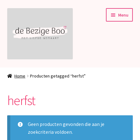
Ga
Ga
Menu
door
naar
naar
de
navigatie
inhoud
Subme
Stampin’ Up!
uitvou
Home
Producten getagged “herfst”
Subme
Welkom bij deBezigeBoo!
uitvou
herfst
Blog
Contact
Geen producten gevonden die aan je
zoekcriteria voldoen.