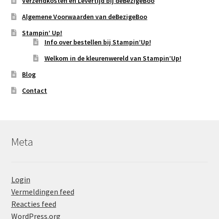
Verzendkosten en Levertijd bij deBezigeBoo
Algemene Voorwaarden van deBezigeBoo
Stampin’ Up!
Info over bestellen bij Stampin’Up!
Welkom in de kleurenwereld van Stampin’Up!
Blog
Contact
Meta
Login
Vermeldingen feed
Reacties feed
WordPress.org