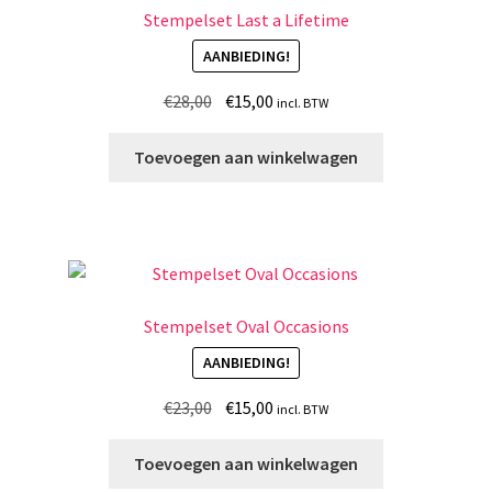
Stempelset Last a Lifetime
AANBIEDING!
Oorspronkelijke
Huidige
€
28,00
€
15,00
incl. BTW
prijs
prijs
was:
is:
Toevoegen aan winkelwagen
€28,00.
€15,00.
Stempelset Oval Occasions
AANBIEDING!
Oorspronkelijke
Huidige
€
23,00
€
15,00
incl. BTW
prijs
prijs
was:
is:
Toevoegen aan winkelwagen
€23,00.
€15,00.