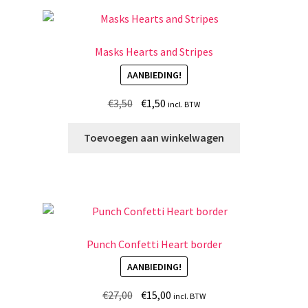
Masks Hearts and Stripes
AANBIEDING!
Oorspronkelijke
Huidige
€
3,50
€
1,50
incl. BTW
prijs
prijs
was:
is:
Toevoegen aan winkelwagen
€3,50.
€1,50.
Punch Confetti Heart border
AANBIEDING!
Oorspronkelijke
Huidige
€
27,00
€
15,00
incl. BTW