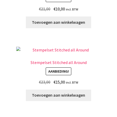
Oorspronkelijke
Huidige
€
21,00
€
10,00
incl. BTW
prijs
prijs
was:
is:
Toevoegen aan winkelwagen
€21,00.
€10,00.
Stempelset Stitched all Around
AANBIEDING!
Oorspronkelijke
Huidige
€
23,00
€
15,00
incl. BTW
prijs
prijs
was:
is:
Toevoegen aan winkelwagen
€23,00.
€15,00.