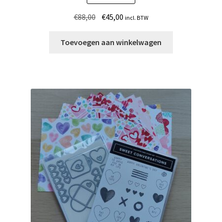
Oorspronkelijke
Huidige
€
88,00
€
45,00
incl. BTW
prijs
prijs
was:
is:
Toevoegen aan winkelwagen
€88,00.
€45,00.