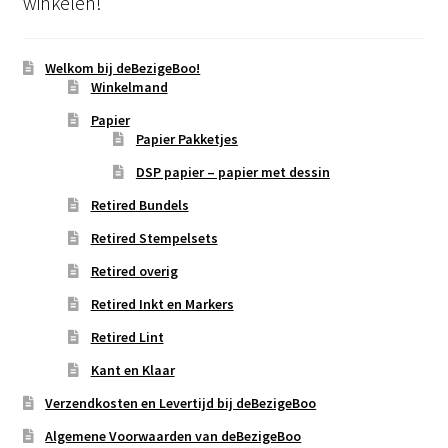
winkelen!
Welkom bij deBezigeBoo!
Winkelmand
Papier
Papier Pakketjes
DSP papier – papier met dessin
Retired Bundels
Retired Stempelsets
Retired overig
Retired Inkt en Markers
Retired Lint
Kant en Klaar
Verzendkosten en Levertijd bij deBezigeBoo
Algemene Voorwaarden van deBezigeBoo