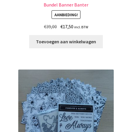
Bundel Banner Banter
AANBIEDING!
Oorspronkelijke
Huidige
€
39,00
€
17,50
incl. BTW
prijs
prijs
was:
is:
Toevoegen aan winkelwagen
€39,00.
€17,50.