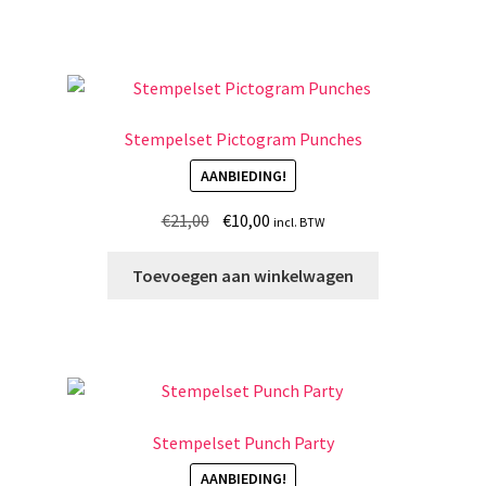
Stempelset Pictogram Punches
AANBIEDING!
Oorspronkelijke
Huidige
€
21,00
€
10,00
incl. BTW
prijs
prijs
was:
is:
Toevoegen aan winkelwagen
€21,00.
€10,00.
Stempelset Punch Party
AANBIEDING!