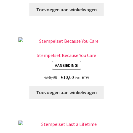
prijs
prijs
was:
is:
Toevoegen aan winkelwagen
€27,00.
€15,00.
Stempelset Because You Care
AANBIEDING!
Oorspronkelijke
Huidige
€
18,00
€
10,00
incl. BTW
prijs
prijs
was:
is:
Toevoegen aan winkelwagen
€18,00.
€10,00.