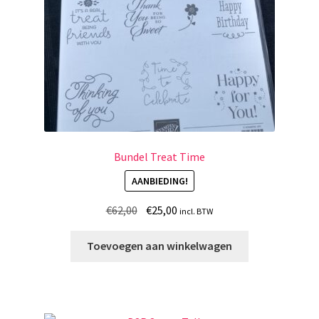
Bundel Treat Time
AANBIEDING!
Oorspronkelijke
Huidige
€
62,00
€
25,00
incl. BTW
prijs
prijs
was:
is:
Toevoegen aan winkelwagen
€62,00.
€25,00.