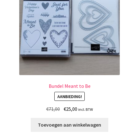
Bundel Meant to Be
AANBIEDING!
Oorspronkelijke
Huidige
€
71,00
€
25,00
incl. BTW
prijs
prijs
was:
is:
Toevoegen aan winkelwagen
€71,00.
€25,00.