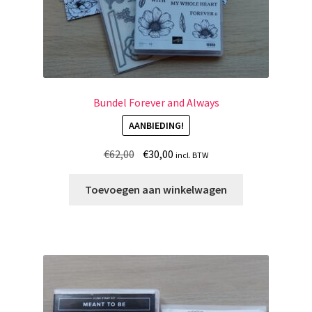
Bundel Forever and Always
AANBIEDING!
Oorspronkelijke
Huidige
€
62,00
€
30,00
incl. BTW
prijs
prijs
was:
is:
Toevoegen aan winkelwagen
€62,00.
€30,00.