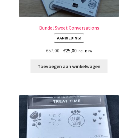
Bundel Sweet Conversations
AANBIEDING!
Oorspronkelijke
Huidige
€
57,00
€
25,00
incl. BTW
prijs
prijs
was:
is:
Toevoegen aan winkelwagen
€57,00.
€25,00.