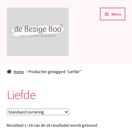
Ga
Ga
Menu
door
naar
naar
de
navigatie
inhoud
Subme
Stampin’ Up!
uitvou
Home
Producten getagged “Liefde”
Subme
Welkom bij deBezigeBoo!
uitvou
Liefde
Blog
Contact
Resultaat 1–16 van de 18 resultaten wordt getoond